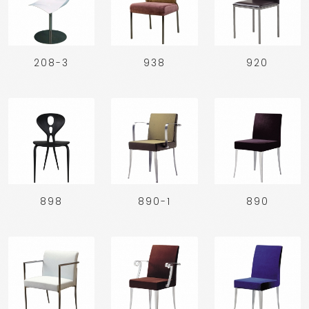
208-3
938
920
898
890-1
890