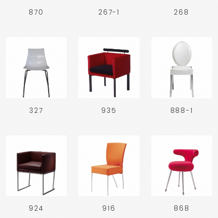
870
267-1
268
327
935
888-1
924
916
868