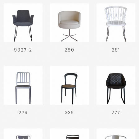
9027-2
280
281
279
336
277