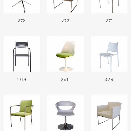
273
272
271
269
255
328