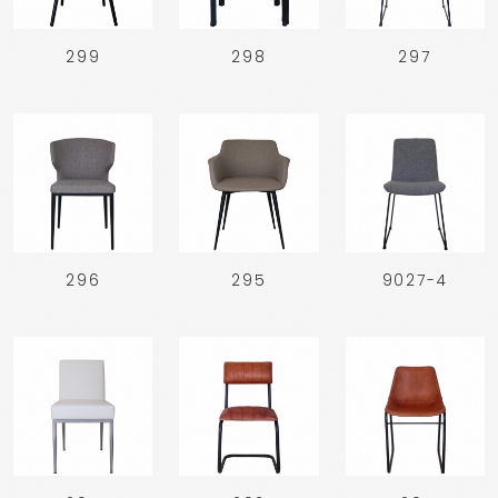
299
298
297
296
295
9027-4