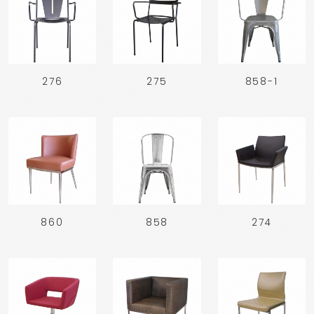
276
275
858-1
860
858
274